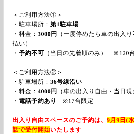
＜ご利用方法①＞
・駐車場所：
第1駐車場
・料金：
3000円
（一度停めたら車の出入り
払い）
・
予約不可
（当日の先着順のみ） ※120
＜ご利用方法②＞
・駐車場所：
36号線沿い
・料金：
4000円
（車の出入り自由・当日現
・
電話予約あり
※17台限定
出入り自由スペースのご予約は、
9月9日(水
話で受付開始
いたします