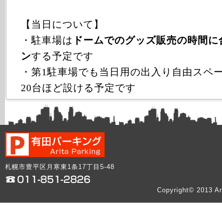
【当日について】
・駐車場は
ドームでのグッズ販売の時間に
ン
する予定です
・第1駐車場でも当日用の出入り自由スペース
20台ほど設ける予定です
札幌市豊平区月寒東1条17丁目5-48
Copyright© 2013 Ar