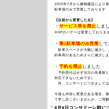
2025年
7月から
建物建設により第
駐車場のみで営業しております
【以前から変更した点】
・
サービス券を廃止
しま
※HPのバナーは変更しておりま
・
第1駐車場のみ
営業
して
駐車スペースが大幅に減少し、最
約車両があるためさらに減少し
・
予約を廃止
しました
予約受付はせず当日の先着順と
対応できないためです）
尚、コンサートにつきましては
今後も内容に変更がある場合、
て申し訳ございませんが、ご理
8月8日コンサドーレ戦に