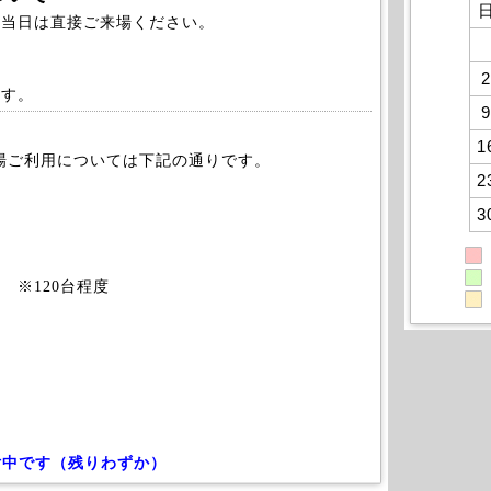
、当日は直接ご来場ください。
2
ます。
9
1
車場ご利用については下記の通りです。
2
3
 ※120台程度
付中です（残りわずか）