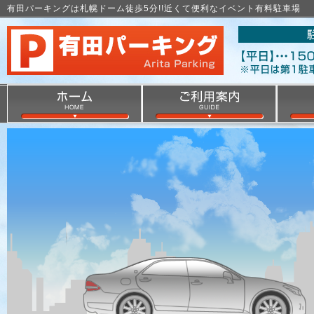
有田パーキングは札幌ドーム徒歩5分!!近くて便利なイベント有料駐車場