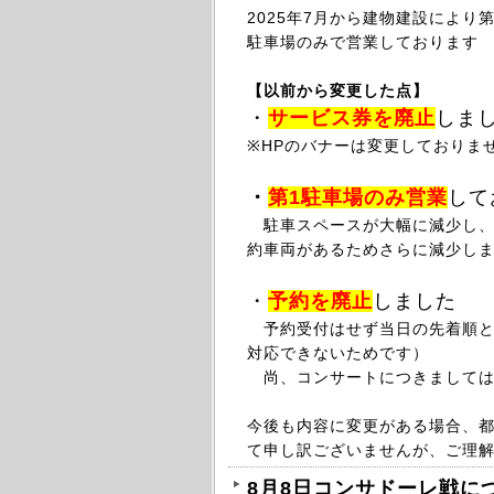
2025年
7月から
建物建設により第
駐車場のみで営業しております
【以前から変更した点】
・
サービス券を廃止
しま
※HPのバナーは変更しておりま
・
第1駐車場のみ
営業
して
駐車スペースが大幅に減少し、最
約車両があるためさらに減少し
・
予約を廃止
しました
予約受付はせず当日の先着順と
対応できないためです）
尚、コンサートにつきましては
今後も内容に変更がある場合、
て申し訳ございませんが、ご理
8月8日コンサドーレ戦に