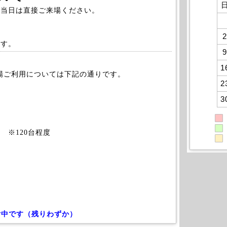
、当日は直接ご来場ください。
2
ます。
9
1
車場ご利用については下記の通りです。
2
3
 ※120台程度
付中です（残りわずか）