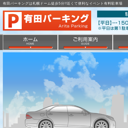
有田パーキングは札幌ドーム徒歩5分!!近くて便利なイベント有料駐車場