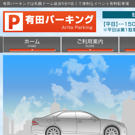
有田パーキングは札幌ドーム徒歩5分!!近くて便利なイベント有料駐車場