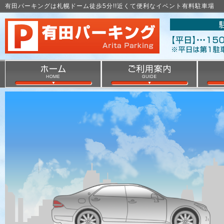
有田パーキングは札幌ドーム徒歩5分!!近くて便利なイベント有料駐車場