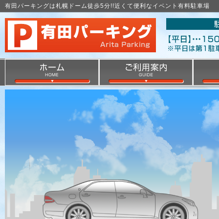
有田パーキングは札幌ドーム徒歩5分!!近くて便利なイベント有料駐車場