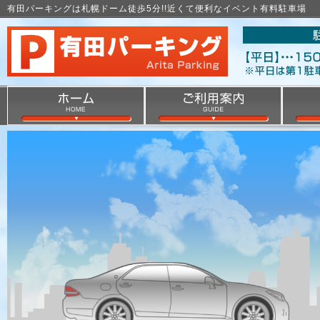
有田パーキングは札幌ドーム徒歩5分!!近くて便利なイベント有料駐車場