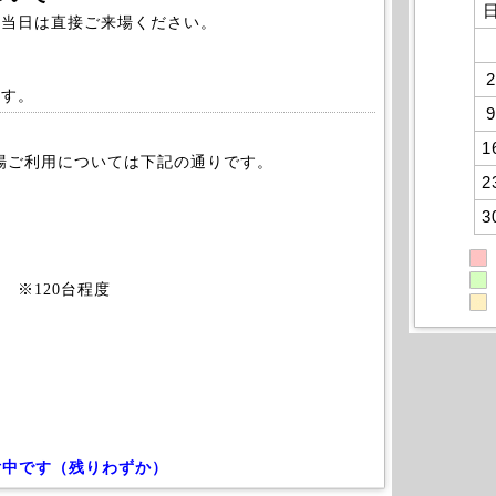
、当日は直接ご来場ください。
2
ます。
9
1
車場ご利用については下記の通りです。
2
3
 ※120台程度
付中です（残りわずか）