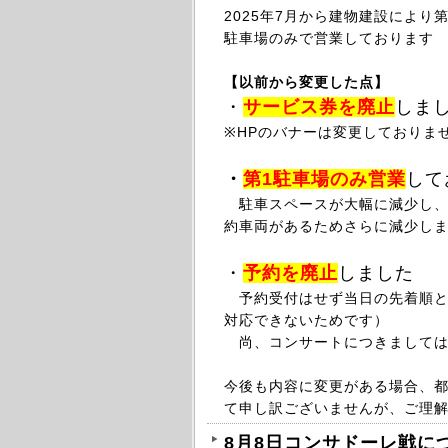
2025年
7月から
建物建設により第
駐車場のみで営業しております
【以前から変更した点】
・
サービス券を廃止
しま
※HPのバナーは変更しておりま
・
第1駐車場のみ
営業
して
駐車スペースが大幅に減少し、最
約車両があるためさらに減少し
・
予約を廃止
しました
予約受付はせず当日の先着順と
対応できないためです）
尚、コンサートにつきましては
今後も内容に変更がある場合、
て申し訳ございませんが、ご理
8月8日コンサドーレ戦に