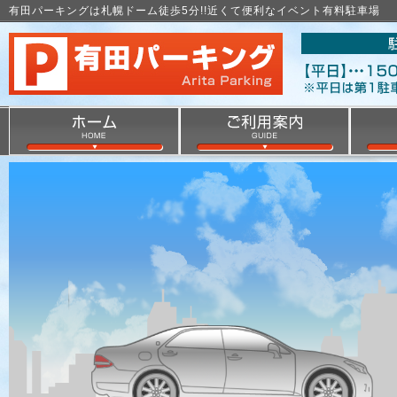
有田パーキングは札幌ドーム徒歩5分!!近くて便利なイベント有料駐車場