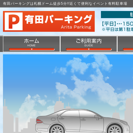
有田パーキングは札幌ドーム徒歩5分!!近くて便利なイベント有料駐車場