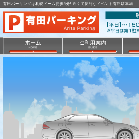
有田パーキングは札幌ドーム徒歩5分!!近くて便利なイベント有料駐車場