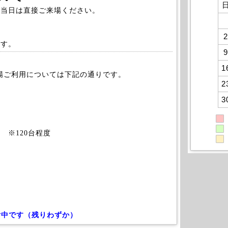
、当日は直接ご来場ください。
2
ます。
9
1
車場ご利用については下記の通りです。
2
3
 ※120台程度
付中です（残りわずか）