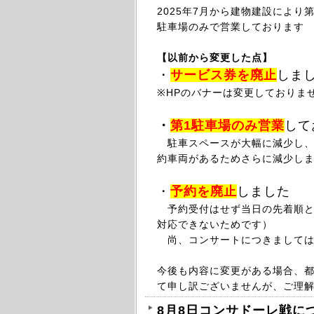
2025年
7月から
建物建設により第
駐車場のみで営業しております
【以前から変更した点】
・
サービス券を廃止
しま
※HPのバナーは変更しておりま
・
第1駐車場のみ
営業
して
駐車スペースが大幅に減少し、最
約車両があるためさらに減少し
・
予約を廃止
しました
予約受付はせず当日の先着順と
対応できないためです）
尚、コンサートにつきましては
今後も内容に変更がある場合、
て申し訳ございませんが、ご理
8月8日コンサドーレ戦に