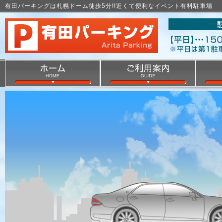
有田パーキングは札幌ドーム徒歩5分!!近くて便利なイベント有料駐車場