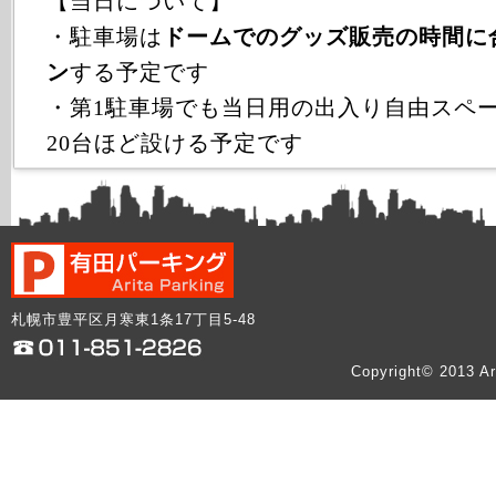
【当日について】
・駐車場は
ドームでのグッズ販売の時間に
ン
する予定です
・第1駐車場でも当日用の出入り自由スペース
20台ほど設ける予定です
札幌市豊平区月寒東1条17丁目5-48
Copyright© 2013 Ar