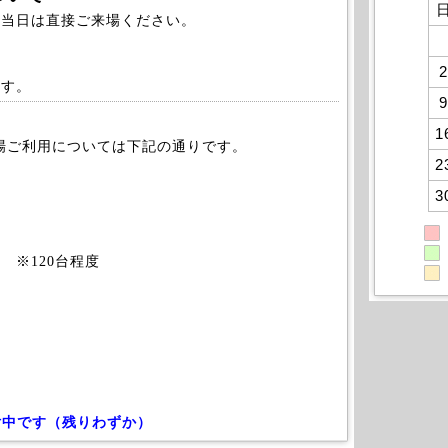
、当日は直接ご来場ください。
2
ます。
9
1
車場ご利用については下記の通りです。
2
3
 ※120台程度
付中です（残りわずか）