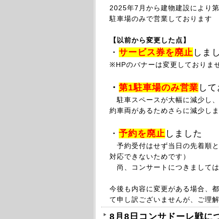
2025年
7月から
建物建設により第
駐車場のみで営業しております
【以前から変更した点】
・
サービス券を廃止
しま
※HPのバナーは変更しておりま
・
第1駐車場のみ
営業
して
駐車スペースが大幅に減少し、最
約車両があるためさらに減少し
・
予約を廃止
しました
予約受付はせず当日の先着順と
対応できないためです）
尚、コンサートにつきましては
今後も内容に変更がある場合、
て申し訳ございませんが、ご理
8月8日コンサドーレ戦に