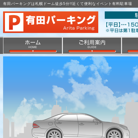
有田パーキングは札幌ドーム徒歩5分!!近くて便利なイベント有料駐車場