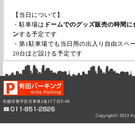
【当日について】
・駐車場は
ドームでのグッズ販売の時間に
ン
する予定です
・第1駐車場でも当日用の出入り自由スペース
20台ほど設ける予定です
札幌市豊平区月寒東1条17丁目5-48
Copyright© 2013 Ar