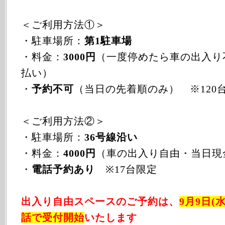
＜ご利用方法①＞
・駐車場所：
第1駐車場
・料金：
3000円
（一度停めたら車の出入り
払い）
・
予約不可
（当日の先着順のみ） ※120
＜ご利用方法②＞
・駐車場所：
36号線沿い
・料金：
4000円
（車の出入り自由・当日現
・
電話予約あり
※17台限定
出入り自由スペースのご予約は、
9月9日(水
話で受付開始
いたします