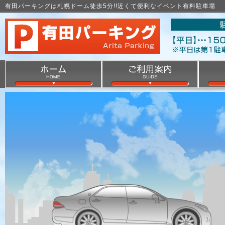
有田パーキングは札幌ドーム徒歩5分!!近くて便利なイベント有料駐車場