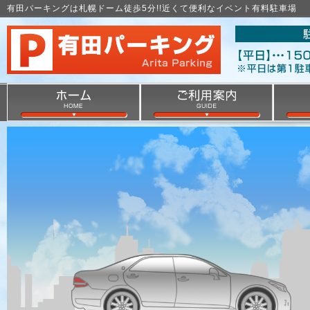
有田パーキングは札幌ドーム徒歩5分!!近くて便利なイベント有料駐車場