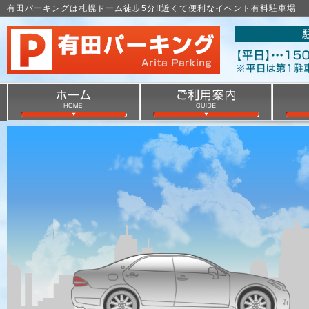
有田パーキングは札幌ドーム徒歩5分!!近くて便利なイベント有料駐車場