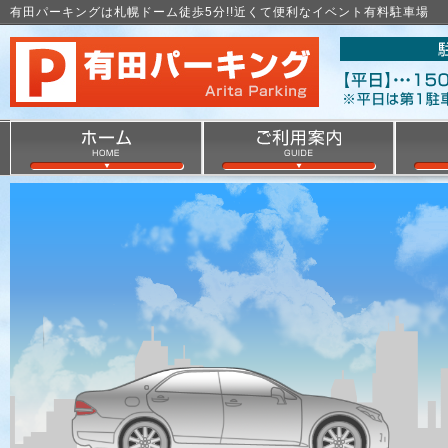
有田パーキングは札幌ドーム徒歩5分!!近くて便利なイベント有料駐車場