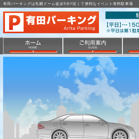
有田パーキングは札幌ドーム徒歩5分!!近くて便利なイベント有料駐車場