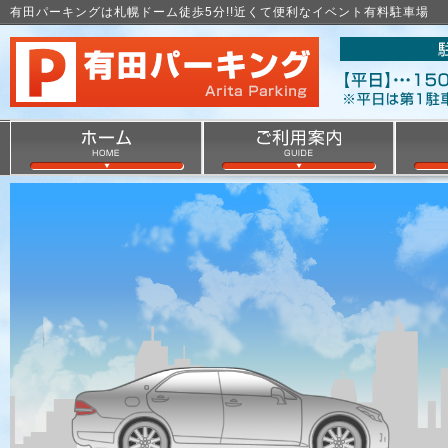
有田パーキングは札幌ドーム徒歩5分!!近くて便利なイベント有料駐車場