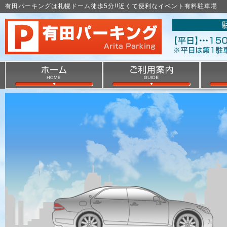
有田パーキングは札幌ドーム徒歩5分!!近くて便利なイベント有料駐車場