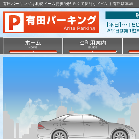
有田パーキングは札幌ドーム徒歩5分!!近くて便利なイベント有料駐車場