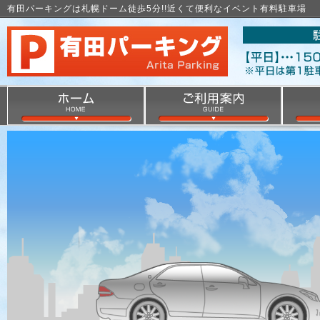
有田パーキングは札幌ドーム徒歩5分!!近くて便利なイベント有料駐車場