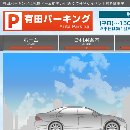
有田パーキングは札幌ドーム徒歩5分!!近くて便利なイベント有料駐車場