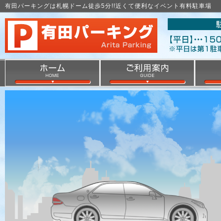
有田パーキングは札幌ドーム徒歩5分!!近くて便利なイベント有料駐車場