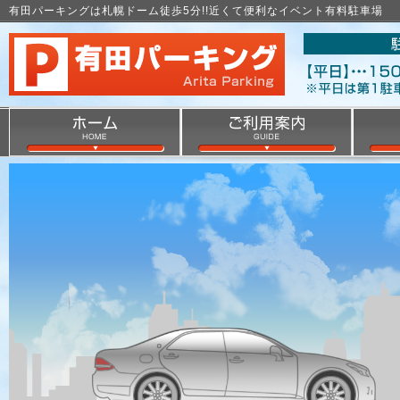
有田パーキングは札幌ドーム徒歩5分!!近くて便利なイベント有料駐車場