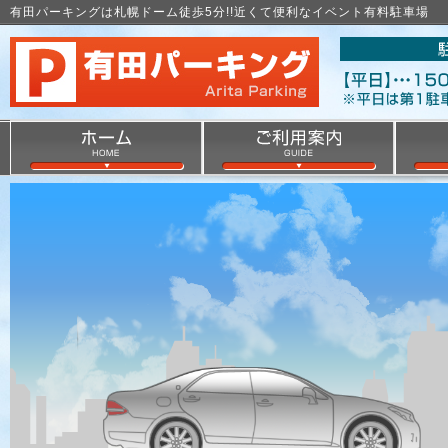
有田パーキングは札幌ドーム徒歩5分!!近くて便利なイベント有料駐車場